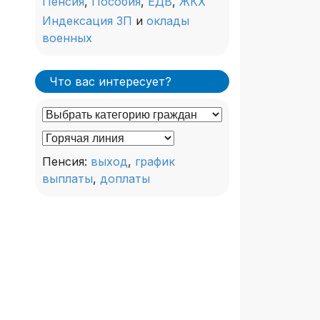
Пенсия
,
Пособия
,
ЕДВ
,
ЖКХ
Индексация ЗП
и
оклады
военных
Что вас интересует?
Пенсия:
выход
,
график
выплаты
,
доплаты