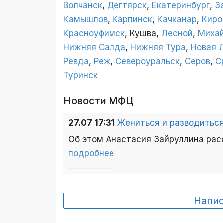
Волчанск
,
Дегтярск
,
Екатеринбург
,
З
Камышлов
,
Карпинск
,
Качканар
,
Киро
Красноуфимск
, Кушва,
Лесной
,
Михай
Нижняя Салда
,
Нижняя Тура
,
Новая 
Ревда
,
Реж
,
Североуральск
,
Серов
,
С
Туринск
Новости МФЦ
27.07 17:31
Жениться и разводитьс
Об этом Анастасия Зайруллина рас
подробнее
Напи