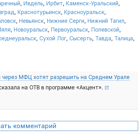
аречный
,
Ивдель
,
Ирбит
,
Каменск-Уральский
,
вград
,
Краснотурьинск
,
Красноуральск
,
ловск
,
Невьянск
,
Нижние Серги
,
Нижний Тагил
,
Ляля
,
Новоуральск
,
Первоуральск
,
Полевской
,
реднеуральск
,
Сухой Лог
,
Сысерть
,
Тавда
,
Талица
,
я через МФЦ хотят разрешить на Среднем Урале
сказала на ОТВ в программе «Акцент».
сать комментарий