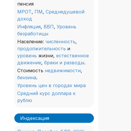
пенсия
МРОТ
,
ПМ
,
Среднедушевой
доход
Инфляция
,
ВВП
,
Уровень
безработицы
Население:
численность
,
продолжительность
и
уровень
жизни,
естественное
движение
,
браки и разводы
.
Стоимость
недвижимости
,
бензина
.
Уровень цен в городах мира
Средний курс доллара к
рублю
Индексация