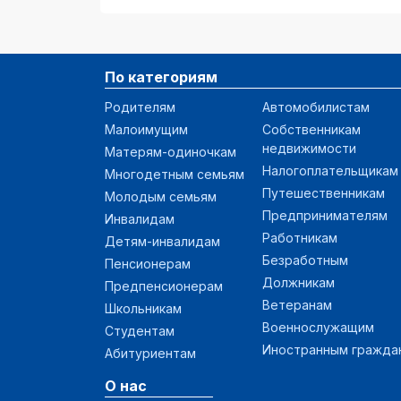
По категориям
Родителям
Автомобилистам
Малоимущим
Собственникам
недвижимости
Матерям-одиночкам
Налогоплательщикам
Многодетным семьям
Путешественникам
Молодым семьям
Предпринимателям
Инвалидам
Работникам
Детям-инвалидам
Безработным
Пенсионерам
Должникам
Предпенсионерам
Ветеранам
Школьникам
Военнослужащим
Студентам
Иностранным гражда
Абитуриентам
О нас