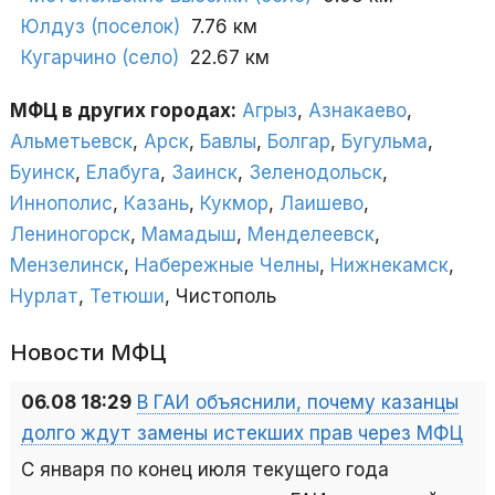
Юлдуз (поселок)
7.76 км
Кугарчино (село)
22.67 км
МФЦ в других городах:
Агрыз
,
Азнакаево
,
Альметьевск
,
Арск
,
Бавлы
,
Болгар
,
Бугульма
,
Буинск
,
Елабуга
,
Заинск
,
Зеленодольск
,
Иннополис
,
Казань
,
Кукмор
,
Лаишево
,
Лениногорск
,
Мамадыш
,
Менделеевск
,
Мензелинск
,
Набережные Челны
,
Нижнекамск
,
Нурлат
,
Тетюши
, Чистополь
Новости МФЦ
06.08 18:29
В ГАИ объяснили, почему казанцы
долго ждут замены истекших прав через МФЦ
С января по конец июля текущего года