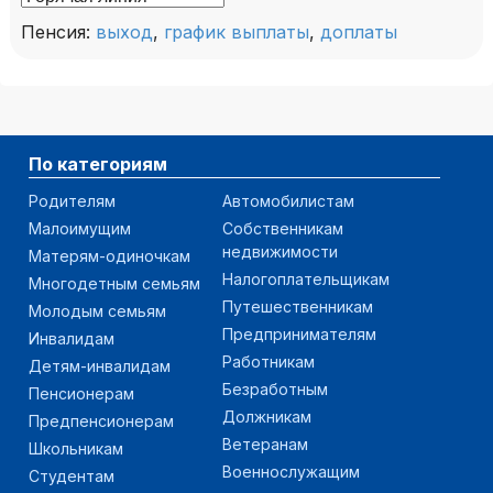
Пенсия:
выход
,
график выплаты
,
доплаты
По категориям
Родителям
Автомобилистам
Малоимущим
Собственникам
недвижимости
Матерям-одиночкам
Налогоплательщикам
Многодетным семьям
Путешественникам
Молодым семьям
Предпринимателям
Инвалидам
Работникам
Детям-инвалидам
Безработным
Пенсионерам
Должникам
Предпенсионерам
Ветеранам
Школьникам
Военнослужащим
Студентам